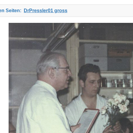
ten Seiten:
DrPressler01 gross