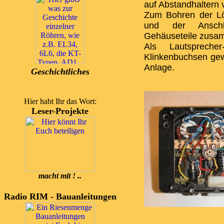
auf Abstandhaltern
Zum Bohren der Lö
und der Ansch
Gehäuseteile zusa
Als Lautspreche
Klinkenbuchsen gew
Anlage.
Geschichtliches
Hier habt Ihr das Wort:
Leser-Projekte
macht mit ! ..
Radio RIM - Bauanleitungen