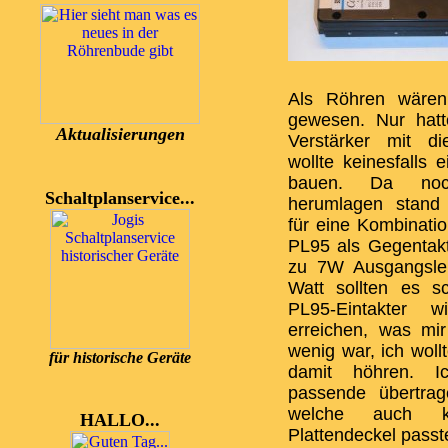
Als Röhren wären
gewesen. Nur hatt
Aktualisierungen
Verstärker mit d
wollte keinesfalls 
bauen. Da noc
Schaltplanservice...
herumlagen stand
für eine Kombinat
PL95 als Gegentakt-
zu 7W Ausgangsleis
Watt sollten es s
PL95-Eintakter
erreichen, was mir
wenig war, ich wollt
für historische Geräte
damit höhren. I
passende übertrag
welche auch 
HALLO...
Plattendeckel passt