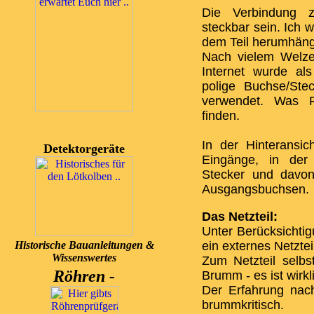
Die Verbindung z
steckbar sein. Ich 
dem Teil herumhän
Nach vielem Welze
Internet wurde al
polige Buchse/Ste
verwendet. Was P
finden.
In der Hinteransic
Detektorgeräte
Eingänge, in der
Stecker und davon
Ausgangsbuchsen.
Das Netzteil:
Unter Berücksichtig
Historische Bauanleitungen &
ein externes Netztei
Wissenswertes
Zum Netzteil selbst
Röhren -
Brumm - es ist wirkl
Der Erfahrung nach
brummkritisch.