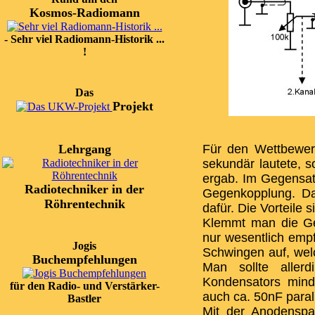
Kosmos-Radiomann
- Sehr viel Radiomann-Historik ...
!
Das
Projekt
Lehrgang
Für den Wettbewer
sekundär lautete, 
ergab. Im Gegensat
Radiotechniker in der
Gegenkopplung. Da
Röhrentechnik
dafür. Die Vorteile 
Klemmt man die Geg
nur wesentlich empf
Jogis
Schwingen auf, wel
Buchempfehlungen
Man sollte allerd
Kondensators mind
für den Radio- und Verstärker-
auch ca. 50nF paral
Bastler
Mit der Anodenspa