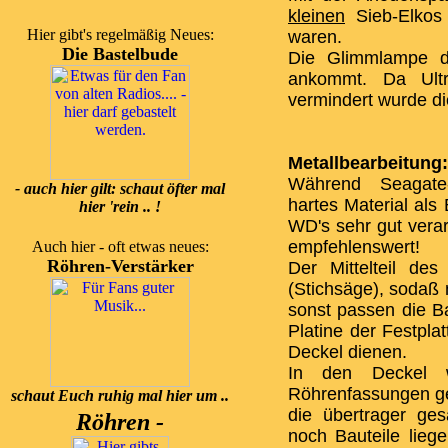
kleinen
Sieb-Elkos 
Hier gibt's regelmäßig Neues:
waren.
Die Bastelbude
Die Glimmlampe d
ankommt. Da Ultra
vermindert wurde di
Metallbearbeitung:
Während Seagate-
- auch hier gilt: schaut öfter mal
hartes Material als
hier 'rein .. !
WD's sehr gut verarb
empfehlenswert!
Auch hier - oft etwas neues:
Röhren-Verstärker
Der Mittelteil de
(Stichsäge), sodaß 
sonst passen die Bau
Platine der Festpla
Deckel dienen.
In den Deckel 
Röhrenfassungen ge
schaut Euch ruhig mal hier um ..
die übertrager ge
Röhren -
noch Bauteile lie