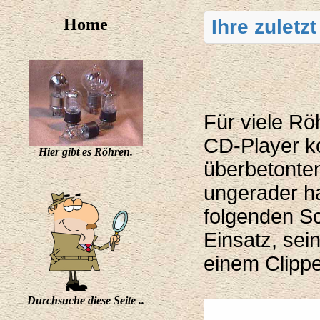
Home
Ihre zuletz
Für viele Rö
CD-Player ko
Hier gibt es Röhren.
überbetonte
ungerader h
folgenden Sc
Einsatz, sei
einem Clippe
Durchsuche diese Seite ..