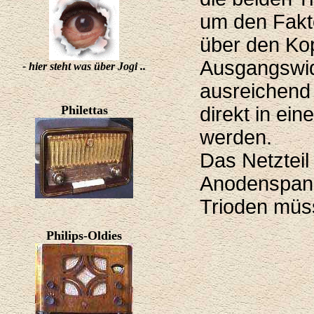
um den Fakto
über den Ko
Ausgangswide
- hier steht was über Jogi ..
ausreichend 
Philettas
direkt in ei
werden.
Das Netzteil
Anodenspann
Trioden müs
Philips-Oldies