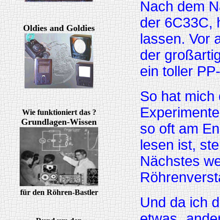
Nach dem Na
der 6C33C, h
Oldies and Goldies
lassen. Vor 
der großarti
ein toller P
So hat mich 
Experimenten
Wie funktioniert das ?
Grundlagen-Wissen
so oft am En
lesen ist, st
Nächstes we
Röhrenverst
für den Röhren-Bastler
Und da ich d
etwas „ander