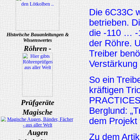
Die 6C33C w
betrieben. D
die -110 … -
Historische Bauanleitungen &
Wissenswertes
der Röhre. U
Röhren -
Treiber benö
Verstärkung h
So ein Treibe
kräftigen Tr
PRACTICES – 
Prüfgeräte
Berglund: „T
Magische
dem Projekt 
Augen
Zu dem Artik