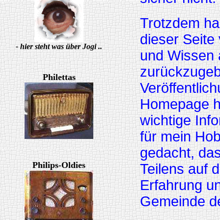
Trotzdem hab
dieser Seite
- hier steht was über Jogi ..
und Wissen 
zurückzugeb
Philettas
Veröffentlic
Homepage hab
wichtige Inf
für mein Ho
gedacht, das
Philips-Oldies
Teilens auf 
Erfahrung un
Gemeinde der