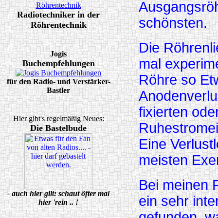
Ausgangsröh
Radiotechniker in der
schönsten.
Röhrentechnik
Die Röhrenli
Jogis
mal experime
Buchempfehlungen
Röhre so Etw
für den Radio- und Verstärker-
Bastler
Anodenverlus
fixierten od
Hier gibt's regelmäßig Neues:
Ruhestromein
Die Bastelbude
Eine Verlust
meisten Exe
Bei meinen 
- auch hier gilt: schaut öfter mal
ein sehr int
hier 'rein .. !
gefunden, wa