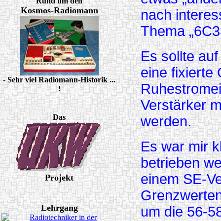
Rund um den
Kosmos-Radiomann
nach interes
Thema „6C33
Es sollte auf
eine fixiert
- Sehr viel Radiomann-Historik ...
Ruhestromein
!
Verstärker m
Das
werden.
Es war mir k
betrieben we
einem SE-Ve
Projekt
Grenzwerten 
Lehrgang
um die 56-58