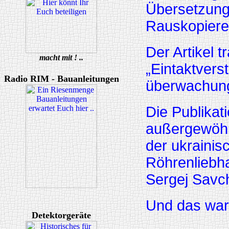
Übersetzung
Rauskopieren
Der Artikel t
macht mit ! ..
„Eintaktvers
Radio RIM - Bauanleitungen
überwachung
Die Publika
außergewöhn
der ukrainis
Röhrenliebh
Sergej Savc
Und das war
Detektorgeräte