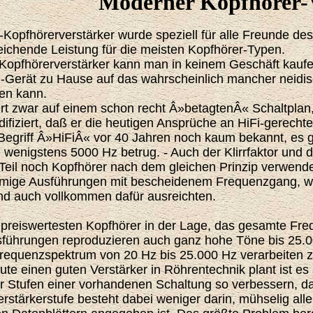
Moderner Kopfhörer-
-Kopfhörerverstärker wurde speziell für alle Freunde de
reichende Leistung für die meisten Kopfhörer-Typen.
-Kopfhörerverstärker kann man in keinem Geschäft kaufe
-Gerät zu Hause auf das wahrscheinlich mancher neidisch
sen kann.
rt zwar auf einem schon recht Â»betagtenÂ« Schaltplan, 
ifiziert, daß er die heutigen Ansprüche an HiFi-gerecht
Begriff Â»HiFiÂ« vor 40 Jahren noch kaum bekannt, es ge
 wenigstens 5000 Hz betrug. - Auch der Klirrfaktor und 
Teil noch Kopfhörer nach dem gleichen Prinzip verwend
ohmige Ausführungen mit bescheidenem Frequenzgang, w
nd auch vollkommen dafür ausreichten.
 preiswertesten Kopfhörer in der Lage, das gesamte F
sführungen reproduzieren auch ganz hohe Töne bis 25.00
requenzspektrum von 20 Hz bis 25.000 Hz verarbeiten 
e einen guten Verstärker in Röhrentechnik plant ist es 
er Stufen einer vorhandenen Schaltung so verbessern, da
erstärkerstufe besteht dabei weniger darin, mühselig al