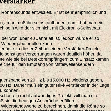
Verstärker
s Röhrensounds entwickelt. Er ist sehr empfindlich und
n,- man muß ihn selbst aufbauen, damit hat man ein
 sein wird der sich nicht mit Elektronik-Selbstbau
der wohl über 40 Jahre alt ist, jedoch wurde er so
e Wiedergabe erfüllen kann.
nügte zu dieser Zeit bei einem Verstärker-Projekt,
die sonstigen Verzerrungen waren deutlich höher, da
ete wie sie bei Detektorempfängern zum Einsatz kamen
elche für den Empfang von Mittelwellensendern
requenzband von 20 Hz bis 15.000 Hz wiederzugeben,
0 Hz. Daher muß ein guter HiFi-Verstärker in der Lage
zu können.
schon ein recht aufwändiges Projekt, will man die
ß sie die heutigen Ansprüche erfüllen.
le Widerstandswerte zu berechnen, damit die Röhre so