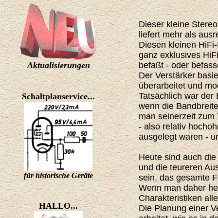
Dieser kleine Stereo
liefert mehr als aus
Diesen kleinen HiFi
ganz exklusives HiFi
Aktualisierungen
befaßt - oder befas
Der Verstärker basie
überarbeitet und mod
Tatsächlich war der 
Schaltplanservice...
wenn die Bandbreite
man seinerzeit zum 
- also relativ hoch
ausgelegt waren - u
Heute sind auch die
und die teureren Au
für historische Geräte
sein, das gesamte F
Wenn man daher heut
Charakteristiken all
HALLO...
Die Planung einer V